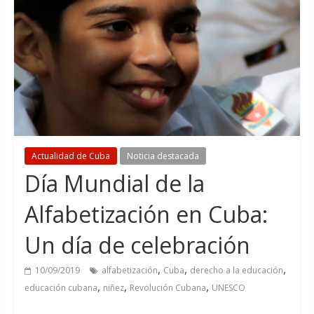
Actualidad de Cuba
Noticia destacada
Día Mundial de la
Alfabetización en Cuba:
Un día de celebración
,
,
,
10/09/2019
alfabetización
Cuba
derecho a la educación
,
,
,
educación cubana
niñez
Revolución Cubana
UNESCO