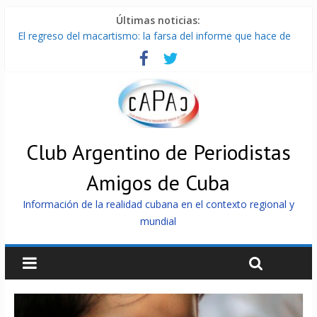
Últimas noticias:
El regreso del macartismo: la farsa del informe que hace de
Cuba el enemigo perfecto
Milei firmó memorándum con EE.UU sin informarlo
China presenta robots que pueden razonar, moverse y asistir
a personas
La Habana avanza en reconexión tras nuevo apagón
Más de 7 000 contenedores impedidos de llegar a Cuba
Club Argentino de Periodistas
Amigos de Cuba
Información de la realidad cubana en el contexto regional y
mundial