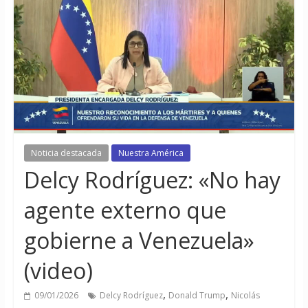
Noticia destacada
Nuestra América
Delcy Rodríguez: «No hay
agente externo que
gobierne a Venezuela»
(video)
,
,
09/01/2026
Delcy Rodríguez
Donald Trump
Nicolás