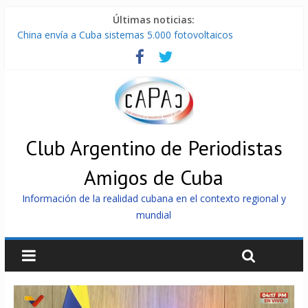
Últimas noticias:
China envía a Cuba sistemas 5.000 fotovoltaicos
IV° Asamblea Continental del ALBA en Cuba
ONU gestiona con “varios países interesados” envío de
combustible a Cuba
Cuba, la «Gaza silenciosa»
Encuentro de Partidos Comunistas y Obreros en Cuba
Club Argentino de Periodistas
Amigos de Cuba
Información de la realidad cubana en el contexto regional y
mundial