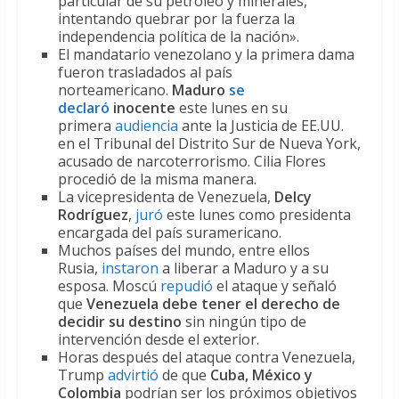
particular de su petróleo y minerales,
intentando quebrar por la fuerza la
independencia política de la nación».
El mandatario venezolano y la primera dama
fueron trasladados al país
norteamericano.
Maduro
se
declaró
inocente
este lunes en su
primera
audiencia
ante la Justicia de EE.UU.
en el Tribunal del Distrito Sur de Nueva York,
acusado de narcoterrorismo. Cilia Flores
procedió de la misma manera.
La vicepresidenta de Venezuela,
Delcy
Rodríguez
,
juró
este lunes como presidenta
encargada del país suramericano.
Muchos países del mundo, entre ellos
Rusia,
instaron
a liberar a Maduro y a su
esposa. Moscú
repudió
el ataque y señaló
que
Venezuela debe tener el derecho de
decidir su destino
sin ningún tipo de
intervención desde el exterior.
Horas después del ataque contra Venezuela,
Trump
advirtió
de que
Cuba, México y
Colombia
podrían ser los próximos objetivos