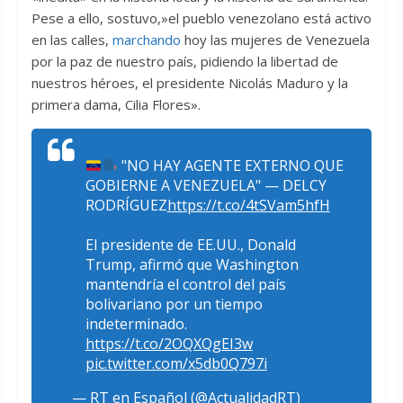
Pese a ello, sostuvo,»el pueblo venezolano está activo
en las calles,
marchando
hoy las mujeres de Venezuela
por la paz de nuestro país, pidiendo la libertad de
nuestros héroes, el presidente Nicolás Maduro y la
primera dama, Cilia Flores».
"NO HAY AGENTE EXTERNO QUE
GOBIERNE A VENEZUELA" — DELCY
RODRÍGUEZ
https://t.co/4tSVam5hfH
El presidente de EE.UU., Donald
Trump, afirmó que Washington
mantendría el control del país
bolivariano por un tiempo
indeterminado.
https://t.co/2OQXQgEI3w
pic.twitter.com/x5db0Q797i
— RT en Español (@ActualidadRT)