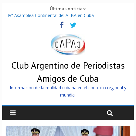
Últimas noticias:
IV° Asamblea Continental del ALBA en Cuba
ONU gestiona con “varios países interesados” envío de
combustible a Cuba
Cuba, la «Gaza silenciosa»
Encuentro de Partidos Comunistas y Obreros en Cuba
China envía a Cuba sistemas 5.000 fotovoltaicos
Club Argentino de Periodistas
Amigos de Cuba
Información de la realidad cubana en el contexto regional y
mundial