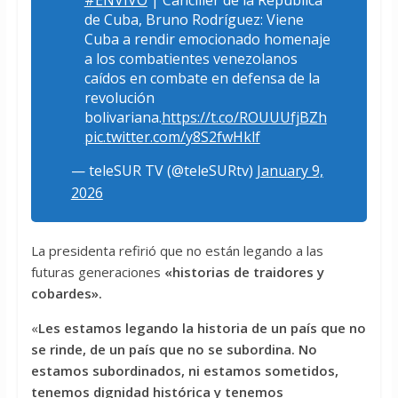
de Cuba, Bruno Rodríguez: Viene
Cuba a rendir emocionado homenaje
a los combatientes venezolanos
caídos en combate en defensa de la
revolución
bolivariana.
https://t.co/ROUUUfjBZh
pic.twitter.com/y8S2fwHklf
— teleSUR TV (@teleSURtv)
January 9,
2026
La presidenta refirió que no están legando a las
futuras generaciones
«historias de traidores y
cobardes».
«
Les estamos legando la historia de un país que no
se rinde, de un país que no se subordina. No
estamos subordinados, ni estamos sometidos,
tenemos dignidad histórica y tenemos