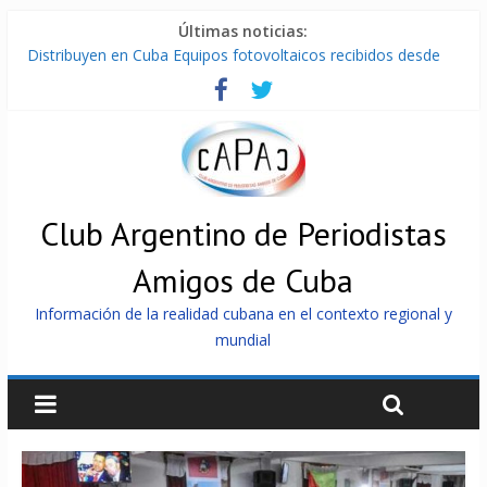
Últimas noticias:
Distribuyen en Cuba Equipos fotovoltaicos recibidos desde
Argentina
La ONU condena medidas de EE.UU contra Cuba
Cuba alerta sobre doctrina militar de dominación de EEUU
Nuevas sanciones de EEUU contra Cuba apuntan a la
cooperación militar con Rusia y China
Brutal represión contra los que marchan para que no se
venda la patria
Club Argentino de Periodistas
Amigos de Cuba
Información de la realidad cubana en el contexto regional y
mundial