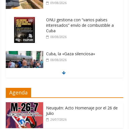
09/08/2026
ONU gestiona con “varios países
interesados” envío de combustible a
Cuba
08/08/2026
Cuba, la «Gaza silenciosa»
08/08/2026
Díaz-Canel: «Cuba no tiene que
Agenda
adoctrinar a nadie, no tiene que
exportar ideas; es la historia la que
imparte lecciones»
Neuquén: Acto Homenaje por el 26 de
10/08/2026
Julio
26/07/2026