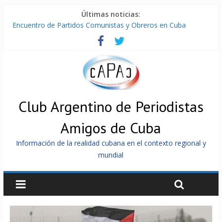
Últimas noticias:
Encuentro de Partidos Comunistas y Obreros en Cuba
Díaz-Canel: «Cuba no tiene que adoctrinar a nadie, no tiene
que exportar ideas; es la historia la que imparte lecciones»
Entregan en Cuba equipos fotovoltaicos a familias con niños
electrodependientes
ONU gestiona con “varios países interesados” envío de
combustible a Cuba
Cuba, la «Gaza silenciosa»
Club Argentino de Periodistas
Amigos de Cuba
Información de la realidad cubana en el contexto regional y
mundial