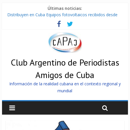
Últimas noticias:
Distribuyen en Cuba Equipos fotovoltaicos recibidos desde
Argentina
La ONU condena medidas de EE.UU contra Cuba
Cuba alerta sobre doctrina militar de dominación de EEUU
Nuevas sanciones de EEUU contra Cuba apuntan a la
cooperación militar con Rusia y China
Brutal represión contra los que marchan para que no se
venda la patria
Club Argentino de Periodistas
Amigos de Cuba
Información de la realidad cubana en el contexto regional y
mundial