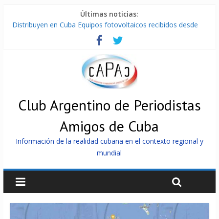
Últimas noticias:
Distribuyen en Cuba Equipos fotovoltaicos recibidos desde
Argentina
La ONU condena medidas de EE.UU contra Cuba
Cuba alerta sobre doctrina militar de dominación de EEUU
Nuevas sanciones de EEUU contra Cuba apuntan a la
cooperación militar con Rusia y China
Brutal represión contra los que marchan para que no se
venda la patria
Club Argentino de Periodistas
Amigos de Cuba
Información de la realidad cubana en el contexto regional y
mundial