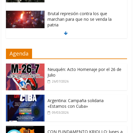
Brutal represión contra los que
marchan para que no se venda la
patria
06/08/2026
La ONU condena medidas de EE.UU
Agenda
contra Cuba
06/08/2026
Neuquén: Acto Homenaje por el 26 de
Julio
26/07/2026
Argentina: Campaña solidaria
«Estamos con Cuba»
09/03/2026
CON FUNDAMENTO KRIOLLO: lunes a