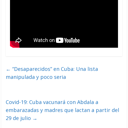
←
“Desaparecidos” en Cuba: Una lista
manipulada y poco seria
Covid-19: Cuba vacunará con Abdala a
embarazadas y madres que lactan a partir del
29 de julio
→