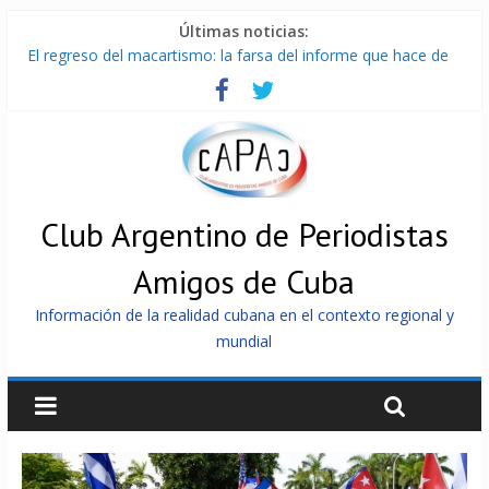
Últimas noticias:
El regreso del macartismo: la farsa del informe que hace de
Cuba el enemigo perfecto
Milei firmó memorándum con EE.UU sin informarlo
China presenta robots que pueden razonar, moverse y asistir
a personas
La Habana avanza en reconexión tras nuevo apagón
Más de 7 000 contenedores impedidos de llegar a Cuba
Club Argentino de Periodistas
Amigos de Cuba
Información de la realidad cubana en el contexto regional y
mundial