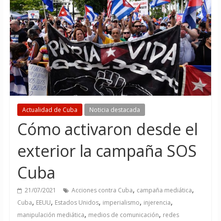
Actualidad de Cuba
Noticia destacada
Cómo activaron desde el
exterior la campaña SOS
Cuba
,
,
21/07/2021
Acciones contra Cuba
campaña mediática
,
,
,
,
,
Cuba
EEUU
Estados Unidos
imperialismo
injerencia
,
,
manipulación mediática
medios de comunicación
redes