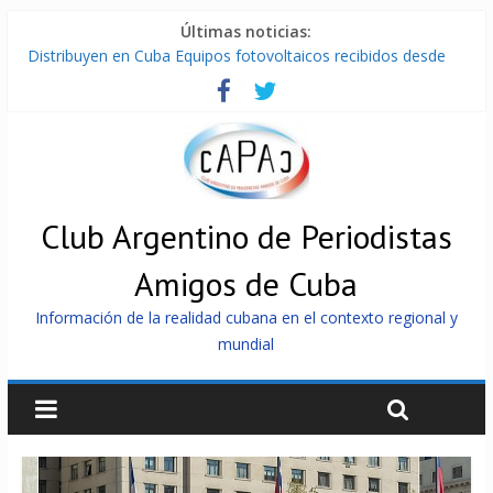
Últimas noticias:
Distribuyen en Cuba Equipos fotovoltaicos recibidos desde
Argentina
La ONU condena medidas de EE.UU contra Cuba
Cuba alerta sobre doctrina militar de dominación de EEUU
Nuevas sanciones de EEUU contra Cuba apuntan a la
cooperación militar con Rusia y China
Brutal represión contra los que marchan para que no se
venda la patria
Club Argentino de Periodistas
Amigos de Cuba
Información de la realidad cubana en el contexto regional y
mundial