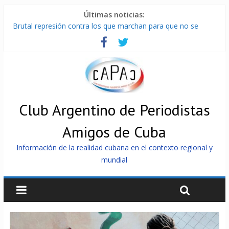
Últimas noticias:
Brutal represión contra los que marchan para que no se
venda la patria
Distribuyen en Cuba Equipos fotovoltaicos recibidos desde
Argentina
La ONU condena medidas de EE.UU contra Cuba
Cuba alerta sobre doctrina militar de dominación de EEUU
Nuevas sanciones de EEUU contra Cuba apuntan a la
cooperación militar con Rusia y China
Club Argentino de Periodistas
Amigos de Cuba
Información de la realidad cubana en el contexto regional y
mundial