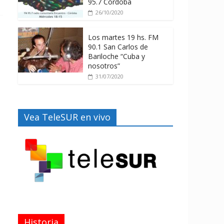
95.7 Córdoba
26/10/2020
Los martes 19 hs. FM
90.1 San Carlos de
Bariloche “Cuba y
nosotros”
31/07/2020
Vea TeleSUR en vivo
Historia