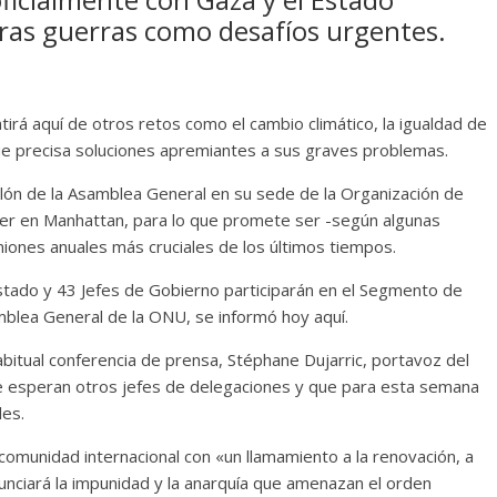
tras guerras como desafíos urgentes.
irá aquí de otros retos como el cambio climático, la igualdad de
o que precisa soluciones apremiantes a sus graves problemas.
alón de la Asamblea General en su sede de la Organización de
iver en Manhattan, para lo que promete ser -según algunas
niones anuales más cruciales de los últimos tiempos.
tado y 43 Jefes de Gobierno participarán en el Segmento de
mblea General de la ONU, se informó hoy aquí.
 habitual conferencia de prensa, Stéphane Dujarric, portavoz del
se esperan otros jefes de delegaciones y que para esta semana
les.
 comunidad internacional con «un llamamiento a la renovación, a
enunciará la impunidad y la anarquía que amenazan el orden