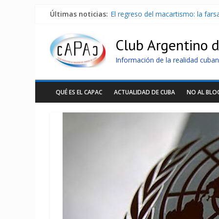
Últimas noticias:
El regreso del macartismo: la far
Milei firmó memorándum con EE.U
China presenta robots que pueden
Club Argentino 
La Habana avanza en reconexión 
Más de 7 000 contenedores imped
Información de la realidad cuban
QUÉ ES EL CAPAC
ACTUALIDAD DE CUBA
NO AL BL