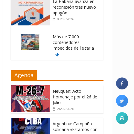
La Habana avanza en
reconexión tras nuevo
apagón
03/08/2026
Más de 7 000
contenedores
impedidos de llegar a
Cuba
03/08/2026
Milei firmó
Agenda
memorándum con
EE.UU sin informarlo
Neuquén: Acto
04/08/2026
Homenaje por el 26 de
Julio
26/07/2026
Argentina: Campaña
solidaria «Estamos con