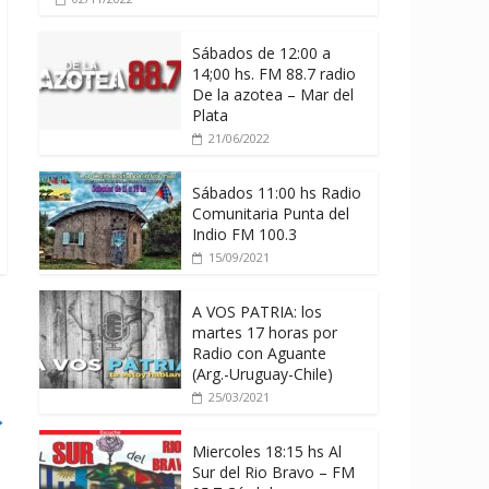
Sábados de 12:00 a
14;00 hs. FM 88.7 radio
De la azotea – Mar del
Plata
21/06/2022
Sábados 11:00 hs Radio
Comunitaria Punta del
Indio FM 100.3
15/09/2021
A VOS PATRIA: los
martes 17 horas por
Radio con Aguante
(Arg.-Uruguay-Chile)
25/03/2021
→
Miercoles 18:15 hs Al
Sur del Rio Bravo – FM