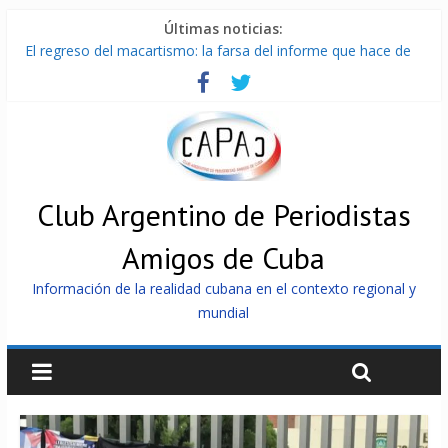
Últimas noticias:
El regreso del macartismo: la farsa del informe que hace de
Cuba el enemigo perfecto
Milei firmó memorándum con EE.UU sin informarlo
China presenta robots que pueden razonar, moverse y asistir
a personas
La Habana avanza en reconexión tras nuevo apagón
Más de 7 000 contenedores impedidos de llegar a Cuba
Club Argentino de Periodistas
Amigos de Cuba
Información de la realidad cubana en el contexto regional y
mundial