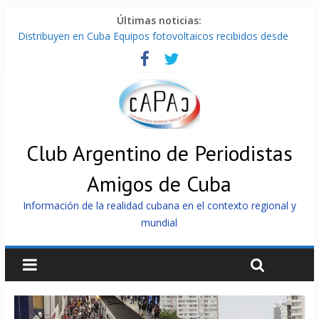
Últimas noticias:
Distribuyen en Cuba Equipos fotovoltaicos recibidos desde
Argentina
La ONU condena medidas de EE.UU contra Cuba
Cuba alerta sobre doctrina militar de dominación de EEUU
Nuevas sanciones de EEUU contra Cuba apuntan a la
cooperación militar con Rusia y China
Brutal represión contra los que marchan para que no se
venda la patria
Club Argentino de Periodistas
Amigos de Cuba
Información de la realidad cubana en el contexto regional y
mundial