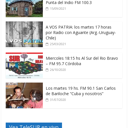
Punta del Indio FM 100.3
15/09/2021
A VOS PATRIA: los martes 17 horas
por Radio con Aguante (Arg.-Uruguay-
Chile)
25/03/2021
Miercoles 18:15 hs Al Sur del Rio Bravo
– FM 95.7 Córdoba
26/10/2020
Los martes 19 hs. FM 90.1 San Carlos
de Bariloche “Cuba y nosotros”
31/07/2020
Vea TeleSUR en vivo