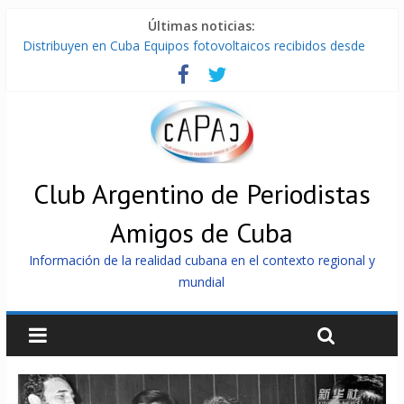
Últimas noticias:
Distribuyen en Cuba Equipos fotovoltaicos recibidos desde
Argentina
La ONU condena medidas de EE.UU contra Cuba
Cuba alerta sobre doctrina militar de dominación de EEUU
Nuevas sanciones de EEUU contra Cuba apuntan a la
cooperación militar con Rusia y China
Brutal represión contra los que marchan para que no se
venda la patria
Club Argentino de Periodistas
Amigos de Cuba
Información de la realidad cubana en el contexto regional y
mundial