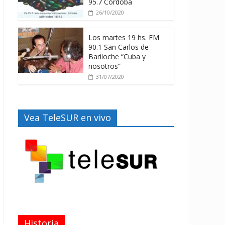
95.7 Córdoba
26/10/2020
Los martes 19 hs. FM
90.1 San Carlos de
Bariloche “Cuba y
nosotros”
31/07/2020
Vea TeleSUR en vivo
Historia