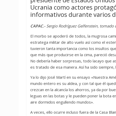
Ucrania como actores protagón
informativos durante varios d
CAPAC.-
Sergio Rodríguez Gelfenstein, tomado 
El morbo se apoderó de todos, la mugrosa cami
estratega militar de alto vuelo así como el est
tuvieron tanta importancia como los insultos q
que más que producirse en la cima, pareció desar
No debería haber sorpresas, todo lacayo que asi
es tratado de esa manera. Así ha sido siempre, 
Ya lo dijo José Martí en su ensayo «Nuestra Am
mundo entero es su aldea, y con tal que él quede d
crezcan en la alcancía los ahorros, ya da por bue
leguas en las botas y le pueden poner la bota en
aire dormidos engullendo mundos».
A veces, ello ocurre incluso fuera de la Casa Bl