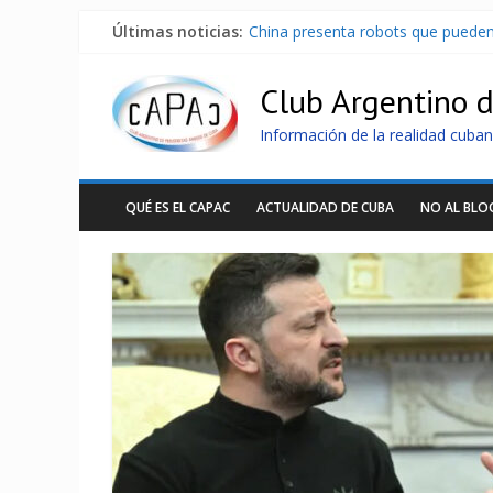
Últimas noticias:
China presenta robots que pueden
Nuevas sanciones de EEUU contra 
Brutal represión contra los que m
Club Argentino 
Distribuyen en Cuba Equipos fotov
Milei firmó memorándum con EE.U
Información de la realidad cuban
QUÉ ES EL CAPAC
ACTUALIDAD DE CUBA
NO AL BL