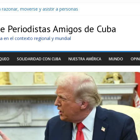
 razonar, moverse y asistir a personas
Cuba apuntan a la cooperación militar con Rusia y China
archan para que no se venda la patria
de Periodistas Amigos de Cuba
oltaicos recibidos desde Argentina
U sin informarlo
a en el contexto regional y mundial
OQUEO
SOLIDARIDAD CON CUBA
NUESTRA AMÉRICA
MUNDO
OPIN