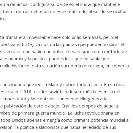
orma de actuar configura su parte en el show que mantiene
as tanto, detrás del telón de este teatro del absurdo se ocultan
do,
sta trama era impensable hace solo unas semanas, pero el
spectiva estratégica nos da las pautas que pueden explicar el
es cierto es que nadie que utilice el marxismo como método de
 la economía y la política, puede decir que no sabía que
ollo histórico, esta situación sucedería (en drama, en comedia
onteciendo que leer a Marx y sobre todo a Lenin. En su obra
escrita en 1916, el líder soviético desentraña la esencia del
a imperialista y las contradicciones que ello generaría
e publicación de este trabajo. Eran los tiempos de aquella
nombre de primera guerra mundial. La lucha revolucionaria en
stados Unidos apenas emergía como primera potencia mundial al
lson- la política aislacionista que había heredado de sus