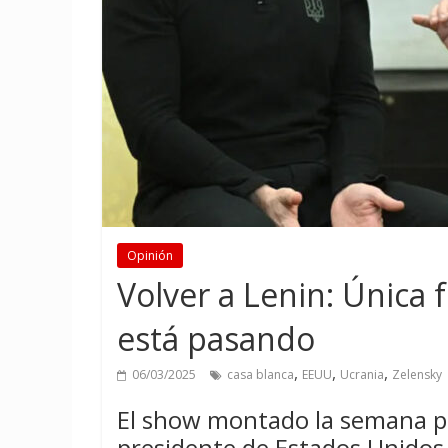
Opinión
Volver a Lenin: Única
está pasando
,
,
,
06/03/2025
casa blanca
EEUU
Ucrania
Zelensky
El show montado la semana pa
presidente de Estados Unidos 