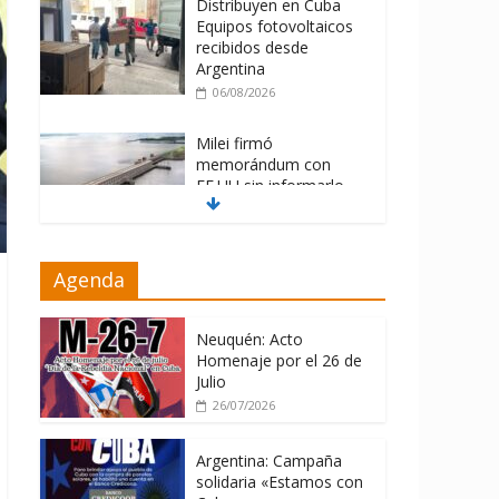
Distribuyen en Cuba
Equipos fotovoltaicos
recibidos desde
Argentina
06/08/2026
Milei firmó
memorándum con
EE.UU sin informarlo
04/08/2026
Nuevas sanciones de
Agenda
EEUU contra Cuba
apuntan a la
cooperación militar con
Neuquén: Acto
Rusia y China
Homenaje por el 26 de
Julio
06/08/2026
26/07/2026
Argentina: Campaña
solidaria «Estamos con