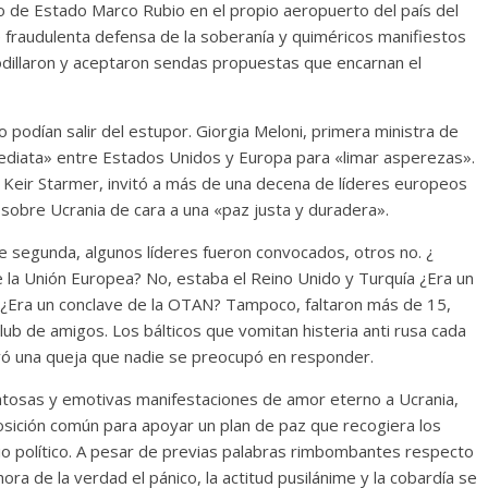
o de Estado Marco Rubio en el propio aeropuerto del país del
de fraudulenta defensa de la soberanía y quiméricos manifiestos
odillaron y aceptaron sendas propuestas que encarnan el
no podían salir del estupor. Giorgia Meloni, primera ministra de
nmediata» entre Estados Unidos y Europa para «limar asperezas».
, Keir Starmer, invitó a más de una decena de líderes europeos
sobre Ucrania de cara a una «paz justa y duradera».
 segunda, algunos líderes fueron convocados, otros no. ¿
 la Unión Europea? No, estaba el Reino Unido y Turquía ¿Era un
¿Era un conclave de la OTAN? Tampoco, faltaron más de 15,
lub de amigos. Los bálticos que vomitan histeria anti rusa cada
ivó una queja que nadie se preocupó en responder.
entosas y emotivas manifestaciones de amor eterno a Ucrania,
posición común para apoyar un plan de paz que recogiera los
io político. A pesar de previas palabras rimbombantes respecto
ora de la verdad el pánico, la actitud pusilánime y la cobardía se