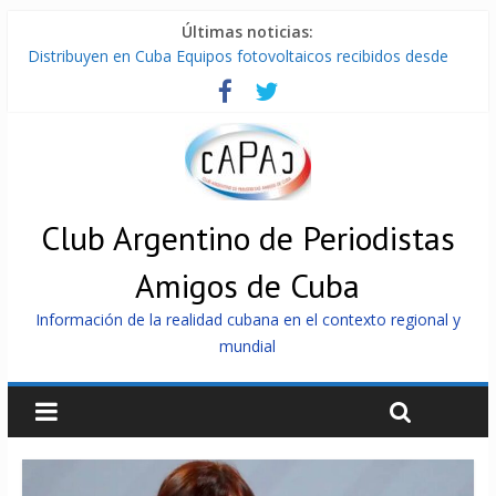
Últimas noticias:
Distribuyen en Cuba Equipos fotovoltaicos recibidos desde
Argentina
La ONU condena medidas de EE.UU contra Cuba
Cuba alerta sobre doctrina militar de dominación de EEUU
Nuevas sanciones de EEUU contra Cuba apuntan a la
cooperación militar con Rusia y China
Brutal represión contra los que marchan para que no se
venda la patria
Club Argentino de Periodistas
Amigos de Cuba
Información de la realidad cubana en el contexto regional y
mundial