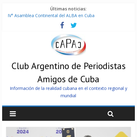
Últimas noticias:
IV° Asamblea Continental del ALBA en Cuba
ONU gestiona con “varios países interesados” envío de
combustible a Cuba
Cuba, la «Gaza silenciosa»
Encuentro de Partidos Comunistas y Obreros en Cuba
China envía a Cuba sistemas 5.000 fotovoltaicos
Club Argentino de Periodistas
Amigos de Cuba
Información de la realidad cubana en el contexto regional y
mundial