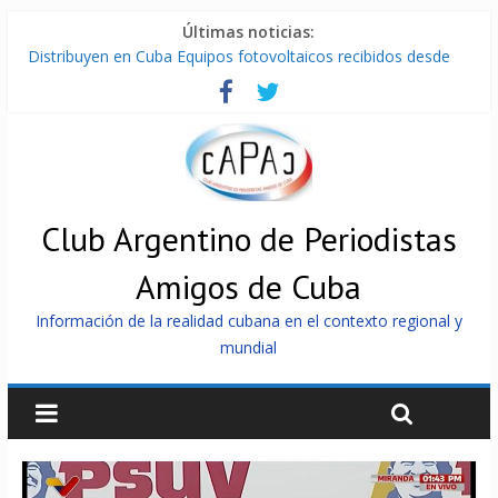
Últimas noticias:
Distribuyen en Cuba Equipos fotovoltaicos recibidos desde
Argentina
La ONU condena medidas de EE.UU contra Cuba
Cuba alerta sobre doctrina militar de dominación de EEUU
Nuevas sanciones de EEUU contra Cuba apuntan a la
cooperación militar con Rusia y China
Brutal represión contra los que marchan para que no se
venda la patria
Club Argentino de Periodistas
Amigos de Cuba
Información de la realidad cubana en el contexto regional y
mundial