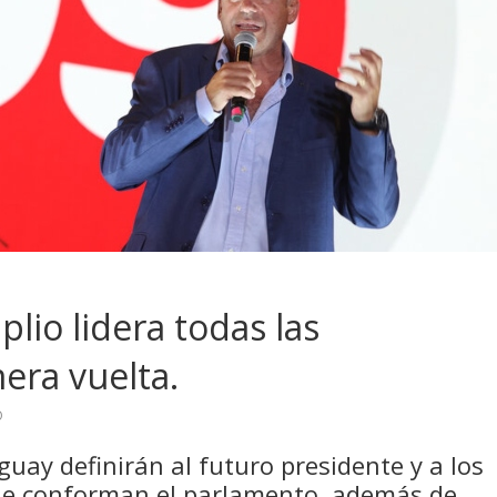
lio lidera todas las
era vuelta.
O
uay definirán al futuro presidente y a los
ue conforman el parlamento, además de