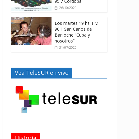
95.7 Córdoba
26/10/2020
Los martes 19 hs. FM
90.1 San Carlos de
Bariloche “Cuba y
nosotros”
31/07/2020
Vea TeleSUR en vivo
Historia