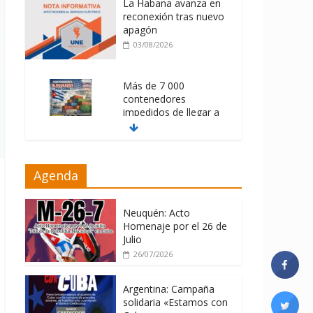
La Habana avanza en
reconexión tras nuevo
apagón
03/08/2026
Más de 7 000
contenedores
impedidos de llegar a
Cuba
03/08/2026
Milei firmó
Agenda
memorándum con
EE.UU sin informarlo
Neuquén: Acto
04/08/2026
Homenaje por el 26 de
Julio
26/07/2026
Argentina: Campaña
solidaria «Estamos con