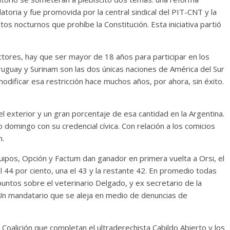
atoria y fue promovida por la central sindical del PIT-CNT y la
os nocturnos que prohíbe la Constitución. Esta iniciativa partió
ctores, hay que ser mayor de 18 años para participar en los
Uruguay y Surinam son las dos únicas naciones de América del Sur
odificar esa restricción hace muchos años, por ahora, sin éxito.
l exterior y un gran porcentaje de esa cantidad en la Argentina.
domingo con su credencial cívica. Con relación a los comicios
n.
uipos, Opción y Factum dan ganador en primera vuelta a Orsi, el
 44 por ciento, una el 43 y la restante 42. En promedio todas
 puntos sobre el veterinario Delgado, y ex secretario de la
Un mandatario que se aleja en medio de denuncias de
Coalición que completan el ultraderechista Cabildo Abierto y los