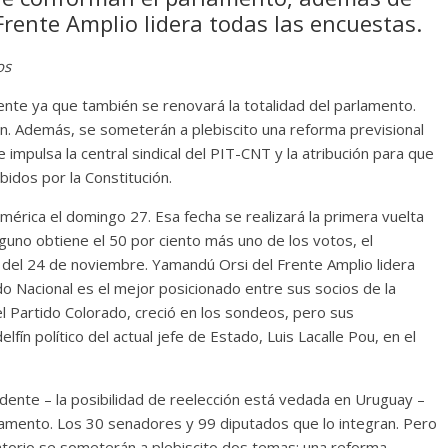
 Frente Amplio lidera todas las encuestas.
os
dente ya que también se renovará la totalidad del parlamento.
n. Además, se someterán a plebiscito una reforma previsional
 impulsa la central sindical del PIT-CNT y la atribución para que
idos por la Constitución.
américa el domingo 27. Esa fecha se realizará la primera vuelta
nguno obtiene el 50 por ciento más uno de los votos, el
del 24 de noviembre. Yamandú Orsi del Frente Amplio lidera
do Nacional es el mejor posicionado entre sus socios de la
el Partido Colorado, creció en los sondeos, pero sus
lfín político del actual jefe de Estado, Luis Lacalle Pou, en el
idente – la posibilidad de reelección está vedada en Uruguay –
rlamento. Los 30 senadores y 99 diputados que lo integran. Pero
atorio se someterán a plebiscito dos temas: una reforma