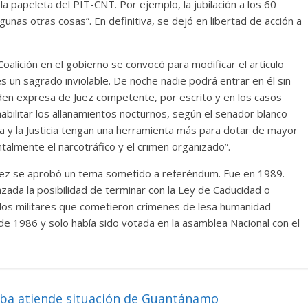
la papeleta del PIT-CNT. Por ejemplo, la jubilación a los 60
lgunas otras cosas”. En definitiva, se dejó en libertad de acción a
Coalición en el gobierno se convocó para modificar el artículo
es un sagrado inviolable. De noche nadie podrá entrar en él sin
rden expresa de Juez competente, por escrito y en los casos
abilitar los allanamientos nocturnos, según el senador blanco
a y la Justicia tengan una herramienta más para dotar de mayor
ntalmente el narcotráfico y el crimen organizado”.
vez se aprobó un tema sometido a referéndum. Fue en 1989.
zada la posibilidad de terminar con la Ley de Caducidad o
los militares que cometieron crímenes de lesa humanidad
a de 1986 y solo había sido votada en la asamblea Nacional con el
uba atiende situación de Guantánamo