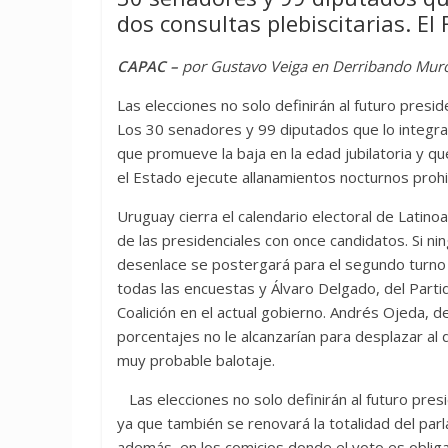
dos consultas plebiscitarias. El
CAPAC –
por Gustavo Veiga en Derribando Mur
Las elecciones no solo definirán al futuro presi
Los 30 senadores y 99 diputados que lo integra
que promueve la baja en la edad jubilatoria y que
el Estado ejecute allanamientos nocturnos prohib
Uruguay cierra el calendario electoral de Latino
de las presidenciales con once candidatos. Si ni
desenlace se postergará para el segundo turno 
todas las encuestas y Álvaro Delgado, del Parti
Coalición en el actual gobierno. Andrés Ojeda, d
porcentajes no le alcanzarían para desplazar al de
muy probable balotaje.
Las elecciones no solo definirán al futuro pres
ya que también se renovará la totalidad del pa
además, en los comicios donde el voto es oblig