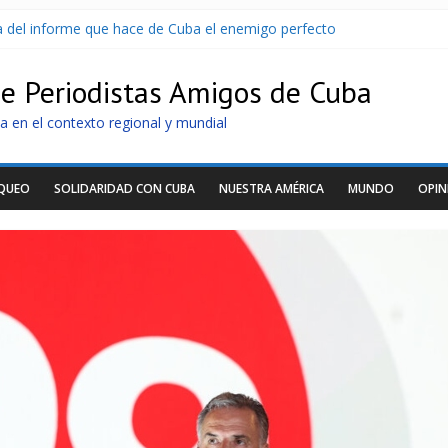
sa del informe que hace de Cuba el enemigo perfecto
U sin informarlo
 razonar, moverse y asistir a personas
de Periodistas Amigos de Cuba
tras nuevo apagón
idos de llegar a Cuba
a en el contexto regional y mundial
OQUEO
SOLIDARIDAD CON CUBA
NUESTRA AMÉRICA
MUNDO
OPIN