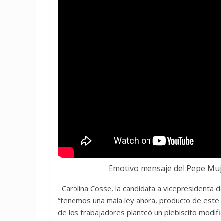
Emotivo mensaje del Pepe Muji
Carolina Cosse, la candidata a vicepresidenta 
“tenemos una mala ley ahora, producto de este
de los trabajadores planteó un plebiscito modifi