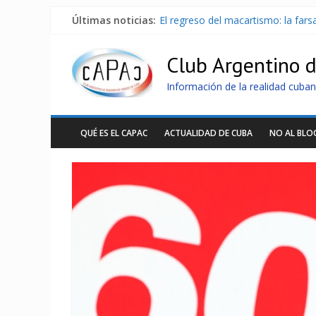
Últimas noticias:
El regreso del macartismo: la far
Milei firmó memorándum con EE.U
China presenta robots que pueden
Club Argentino 
La Habana avanza en reconexión 
Más de 7 000 contenedores imped
Información de la realidad cuban
QUÉ ES EL CAPAC
ACTUALIDAD DE CUBA
NO AL BL