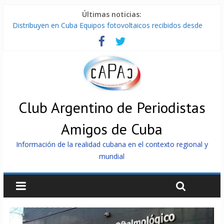
Últimas noticias:
Distribuyen en Cuba Equipos fotovoltaicos recibidos desde
Argentina
La ONU condena medidas de EE.UU contra Cuba
Cuba alerta sobre doctrina militar de dominación de EEUU
Nuevas sanciones de EEUU contra Cuba apuntan a la
cooperación militar con Rusia y China
Brutal represión contra los que marchan para que no se
venda la patria
Club Argentino de Periodistas
Amigos de Cuba
Información de la realidad cubana en el contexto regional y
mundial