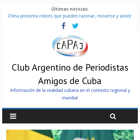
Últimas noticias:
China presenta robots que pueden razonar, moverse y asistir
a personas
Nuevas sanciones de EEUU contra Cuba apuntan a la
cooperación militar con Rusia y China
Brutal represión contra los que marchan para que no se
venda la patria
Distribuyen en Cuba Equipos fotovoltaicos recibidos desde
Argentina
Club Argentino de Periodistas
Milei firmó memorándum con EE.UU sin informarlo
Amigos de Cuba
Información de la realidad cubana en el contexto regional y
mundial