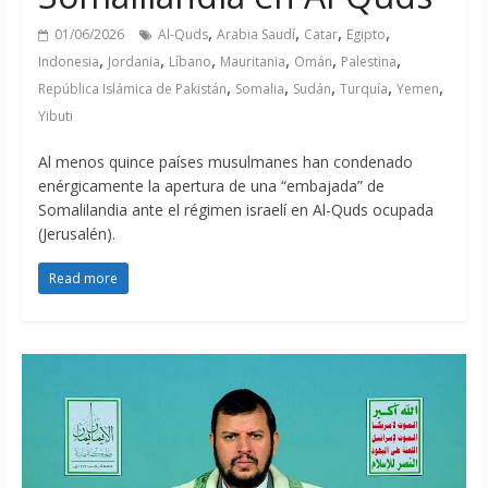
,
,
,
,
01/06/2026
Al-Quds
Arabia Saudí
Catar
Egipto
,
,
,
,
,
,
Indonesia
Jordania
Líbano
Mauritania
Omán
Palestina
,
,
,
,
,
República Islámica de Pakistán
Somalia
Sudán
Turquía
Yemen
Yibuti
Al menos quince países musulmanes han condenado
enérgicamente la apertura de una “embajada” de
Somalilandia ante el régimen israelí en Al-Quds ocupada
(Jerusalén).
Read more