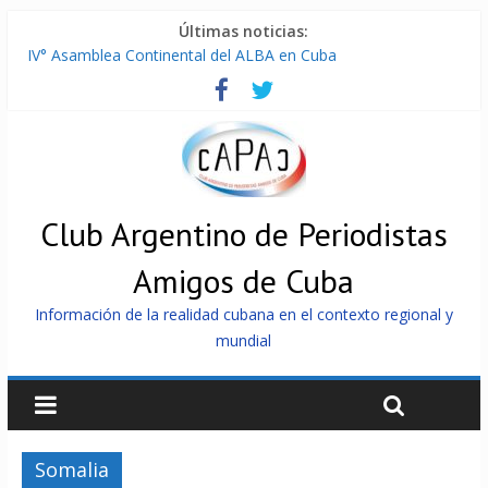
Últimas noticias:
IV° Asamblea Continental del ALBA en Cuba
ONU gestiona con “varios países interesados” envío de
combustible a Cuba
Cuba, la «Gaza silenciosa»
Encuentro de Partidos Comunistas y Obreros en Cuba
China envía a Cuba sistemas 5.000 fotovoltaicos
Club Argentino de Periodistas
Amigos de Cuba
Información de la realidad cubana en el contexto regional y
mundial
Somalia