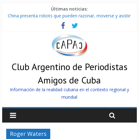
Últimas noticias:
China presenta robots que pueden razonar, moverse y asistir
a personas
Nuevas sanciones de EEUU contra Cuba apuntan a la
cooperación militar con Rusia y China
Brutal represión contra los que marchan para que no se
venda la patria
Distribuyen en Cuba Equipos fotovoltaicos recibidos desde
Argentina
Club Argentino de Periodistas
Milei firmó memorándum con EE.UU sin informarlo
Amigos de Cuba
Información de la realidad cubana en el contexto regional y
mundial
Roger Waters