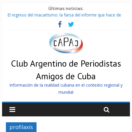
Últimas noticias:
El regreso del macartismo: la farsa del informe que hace de
Cuba el enemigo perfecto
Milei firmó memorándum con EE.UU sin informarlo
China presenta robots que pueden razonar, moverse y asistir
a personas
La Habana avanza en reconexión tras nuevo apagón
Más de 7 000 contenedores impedidos de llegar a Cuba
Club Argentino de Periodistas
Amigos de Cuba
Información de la realidad cubana en el contexto regional y
mundial
profilaxis