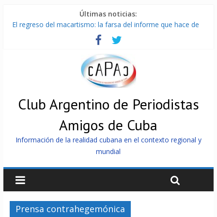
Últimas noticias:
El regreso del macartismo: la farsa del informe que hace de
Cuba el enemigo perfecto
Milei firmó memorándum con EE.UU sin informarlo
China presenta robots que pueden razonar, moverse y asistir
a personas
La Habana avanza en reconexión tras nuevo apagón
Más de 7 000 contenedores impedidos de llegar a Cuba
Club Argentino de Periodistas
Amigos de Cuba
Información de la realidad cubana en el contexto regional y
mundial
Prensa contrahegemónica