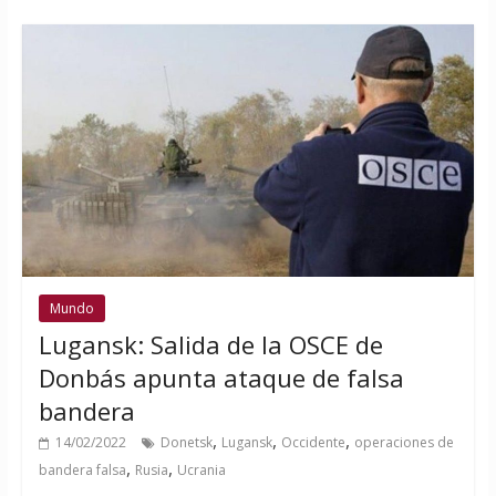
Mundo
Lugansk: Salida de la OSCE de
Donbás apunta ataque de falsa
bandera
,
,
,
14/02/2022
Donetsk
Lugansk
Occidente
operaciones de
,
,
bandera falsa
Rusia
Ucrania