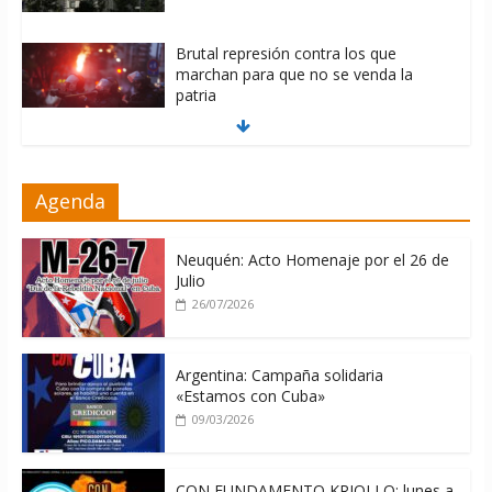
Brutal represión contra los que
marchan para que no se venda la
patria
06/08/2026
La ONU condena medidas de EE.UU
Agenda
contra Cuba
06/08/2026
Neuquén: Acto Homenaje por el 26 de
Julio
26/07/2026
Argentina: Campaña solidaria
«Estamos con Cuba»
09/03/2026
CON FUNDAMENTO KRIOLLO: lunes a