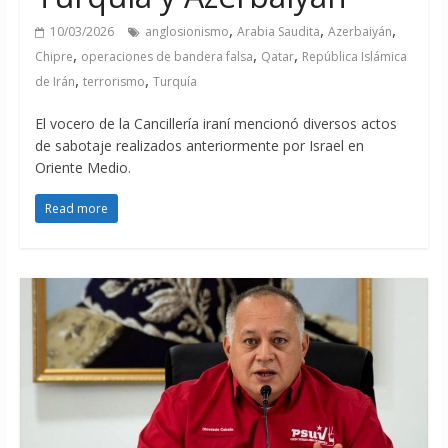
,
,
,
10/03/2026
anglosionismo
Arabia Saudita
Azerbaiyán
,
,
,
Chipre
operaciones de bandera falsa
Qatar
República Islámica
,
,
de Irán
terrorismo
Turquía
El vocero de la Cancillería iraní mencionó diversos actos
de sabotaje realizados anteriormente por Israel en
Oriente Medio.
Read more