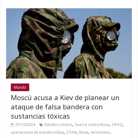
Mundo
Moscú acusa a Kiev de planear un
ataque de falsa bandera con
sustancias tóxicas
,
,
,
07/10/2024
Estados Unidos
Guerra contra Rusia
OPAQ
,
,
,
,
operaciones de bandera falsa
OTAN
Rusia
terrorismo