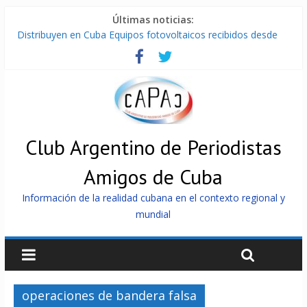
Últimas noticias:
Distribuyen en Cuba Equipos fotovoltaicos recibidos desde
Argentina
La ONU condena medidas de EE.UU contra Cuba
Cuba alerta sobre doctrina militar de dominación de EEUU
Nuevas sanciones de EEUU contra Cuba apuntan a la
cooperación militar con Rusia y China
Brutal represión contra los que marchan para que no se
venda la patria
Club Argentino de Periodistas
Amigos de Cuba
Información de la realidad cubana en el contexto regional y
mundial
operaciones de bandera falsa