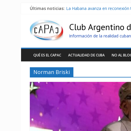
Últimas noticias:
La Habana avanza en reconexión 
Brutal represión contra los que m
Distribuyen en Cuba Equipos fotov
Club Argentino 
Milei firmó memorándum con EE.U
China presenta robots que pueden
Información de la realidad cuban
QUÉ ES EL CAPAC
ACTUALIDAD DE CUBA
NO AL BL
Norman Briski