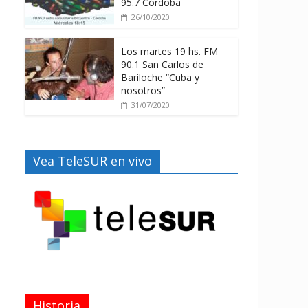
95.7 Córdoba
26/10/2020
Los martes 19 hs. FM
90.1 San Carlos de
Bariloche “Cuba y
nosotros”
31/07/2020
Vea TeleSUR en vivo
Historia