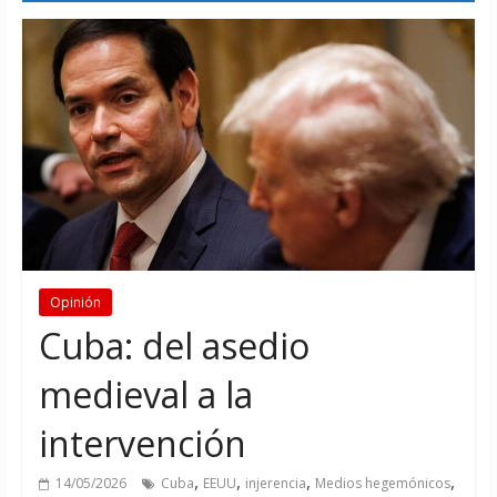
Opinión
Cuba: del asedio
medieval a la
intervención
,
,
,
,
14/05/2026
Cuba
EEUU
injerencia
Medios hegemónicos