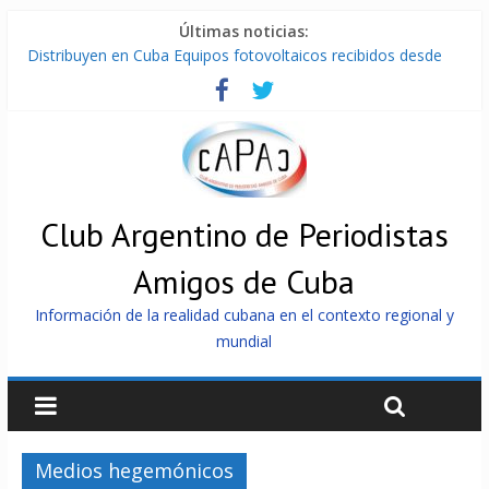
Últimas noticias:
Distribuyen en Cuba Equipos fotovoltaicos recibidos desde
Argentina
La ONU condena medidas de EE.UU contra Cuba
Cuba alerta sobre doctrina militar de dominación de EEUU
Nuevas sanciones de EEUU contra Cuba apuntan a la
cooperación militar con Rusia y China
Brutal represión contra los que marchan para que no se
venda la patria
Club Argentino de Periodistas
Amigos de Cuba
Información de la realidad cubana en el contexto regional y
mundial
Medios hegemónicos