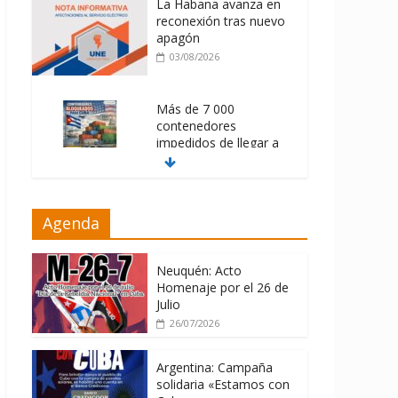
La Habana avanza en
reconexión tras nuevo
apagón
03/08/2026
Más de 7 000
contenedores
impedidos de llegar a
Cuba
03/08/2026
Milei firmó
Agenda
memorándum con
EE.UU sin informarlo
Neuquén: Acto
04/08/2026
Homenaje por el 26 de
Julio
26/07/2026
Argentina: Campaña
solidaria «Estamos con