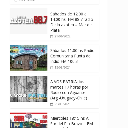
Sábados de 12:00 a
14;00 hs. FM 88.7 radio
De la azotea – Mar del
Plata
21/06/2022
Sábados 11:00 hs Radio
Comunitaria Punta del
Indio FM 100.3
15/09/2021
A VOS PATRIA: los
martes 17 horas por
Radio con Aguante
(Arg.-Uruguay-Chile)
25/03/2021
Miercoles 18:15 hs Al
Sur del Rio Bravo – FM