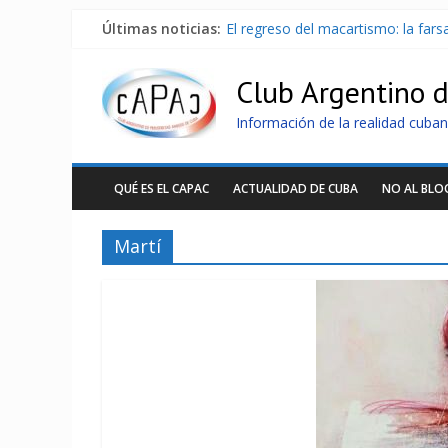
Últimas noticias:
El regreso del macartismo: la far
Milei firmó memorándum con EE.U
China presenta robots que pueden
Club Argentino 
La Habana avanza en reconexión 
Más de 7 000 contenedores imped
Información de la realidad cuban
QUÉ ES EL CAPAC
ACTUALIDAD DE CUBA
NO AL BL
Martí