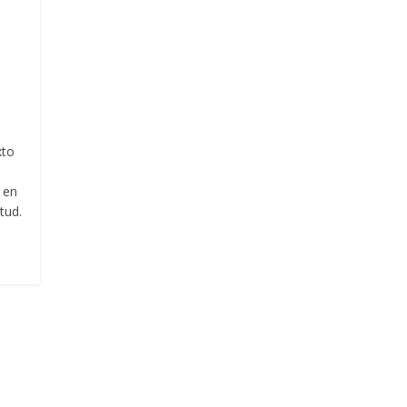
l
xto
 en
tud.