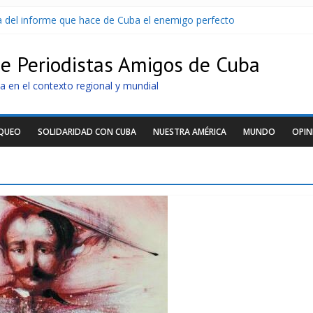
sa del informe que hace de Cuba el enemigo perfecto
U sin informarlo
 razonar, moverse y asistir a personas
de Periodistas Amigos de Cuba
tras nuevo apagón
idos de llegar a Cuba
a en el contexto regional y mundial
OQUEO
SOLIDARIDAD CON CUBA
NUESTRA AMÉRICA
MUNDO
OPIN