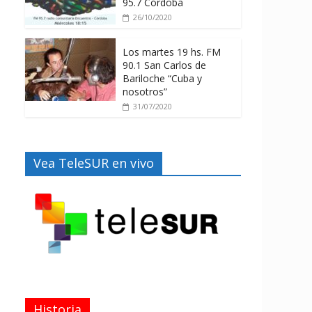
95.7 Córdoba
26/10/2020
Los martes 19 hs. FM
90.1 San Carlos de
Bariloche “Cuba y
nosotros”
31/07/2020
Vea TeleSUR en vivo
Historia