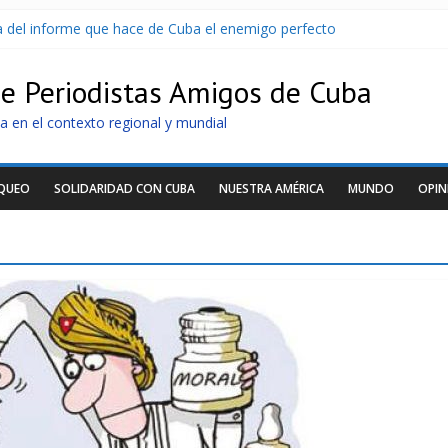
sa del informe que hace de Cuba el enemigo perfecto
U sin informarlo
 razonar, moverse y asistir a personas
de Periodistas Amigos de Cuba
tras nuevo apagón
idos de llegar a Cuba
a en el contexto regional y mundial
OQUEO
SOLIDARIDAD CON CUBA
NUESTRA AMÉRICA
MUNDO
OPIN