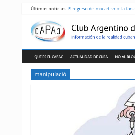
Últimas noticias:
El regreso del macartismo: la far
Milei firmó memorándum con EE.U
China presenta robots que pueden
Club Argentino 
La Habana avanza en reconexión 
Más de 7 000 contenedores imped
Información de la realidad cuban
QUÉ ES EL CAPAC
ACTUALIDAD DE CUBA
NO AL BL
manipulació