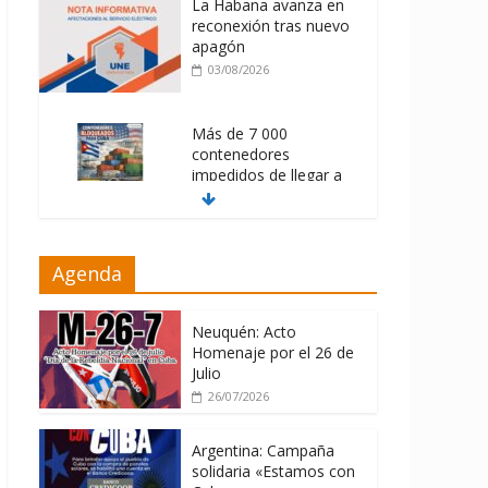
La Habana avanza en
reconexión tras nuevo
apagón
03/08/2026
Más de 7 000
contenedores
impedidos de llegar a
Cuba
03/08/2026
Milei firmó
Agenda
memorándum con
EE.UU sin informarlo
Neuquén: Acto
04/08/2026
Homenaje por el 26 de
Julio
26/07/2026
Argentina: Campaña
solidaria «Estamos con