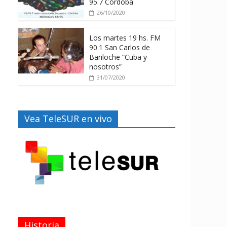
95.7 Córdoba
26/10/2020
Los martes 19 hs. FM
90.1 San Carlos de
Bariloche “Cuba y
nosotros”
31/07/2020
Vea TeleSUR en vivo
Historia