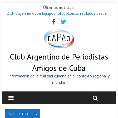
Últimas noticias:
Distribuyen en Cuba Equipos fotovoltaicos recibidos desde
Argentina
La ONU condena medidas de EE.UU contra Cuba
Cuba alerta sobre doctrina militar de dominación de EEUU
Nuevas sanciones de EEUU contra Cuba apuntan a la
cooperación militar con Rusia y China
Brutal represión contra los que marchan para que no se
venda la patria
Club Argentino de Periodistas
Amigos de Cuba
Información de la realidad cubana en el contexto regional y
mundial
laboratorios