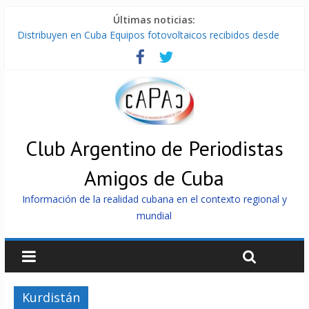
Últimas noticias:
Distribuyen en Cuba Equipos fotovoltaicos recibidos desde
Argentina
La ONU condena medidas de EE.UU contra Cuba
Cuba alerta sobre doctrina militar de dominación de EEUU
Nuevas sanciones de EEUU contra Cuba apuntan a la
cooperación militar con Rusia y China
Brutal represión contra los que marchan para que no se
venda la patria
Club Argentino de Periodistas
Amigos de Cuba
Información de la realidad cubana en el contexto regional y
mundial
Kurdistán