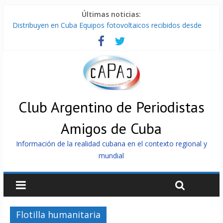
Últimas noticias:
Distribuyen en Cuba Equipos fotovoltaicos recibidos desde
Argentina
La ONU condena medidas de EE.UU contra Cuba
Cuba alerta sobre doctrina militar de dominación de EEUU
Nuevas sanciones de EEUU contra Cuba apuntan a la
cooperación militar con Rusia y China
Brutal represión contra los que marchan para que no se
venda la patria
Club Argentino de Periodistas
Amigos de Cuba
Información de la realidad cubana en el contexto regional y
mundial
Flotilla humanitaria