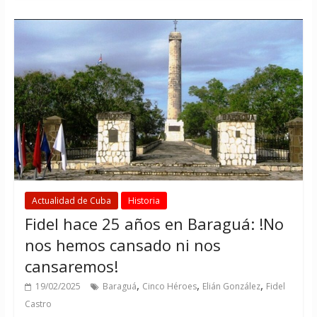
Actualidad de Cuba
Historia
Fidel hace 25 años en Baraguá: !No
nos hemos cansado ni nos
cansaremos!
,
,
,
19/02/2025
Baraguá
Cinco Héroes
Elián González
Fidel
Castro