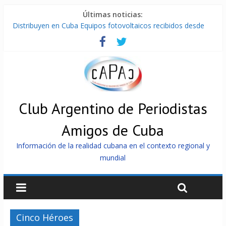
Últimas noticias:
Distribuyen en Cuba Equipos fotovoltaicos recibidos desde
Argentina
La ONU condena medidas de EE.UU contra Cuba
Cuba alerta sobre doctrina militar de dominación de EEUU
Nuevas sanciones de EEUU contra Cuba apuntan a la
cooperación militar con Rusia y China
Brutal represión contra los que marchan para que no se
venda la patria
Club Argentino de Periodistas
Amigos de Cuba
Información de la realidad cubana en el contexto regional y
mundial
Cinco Héroes