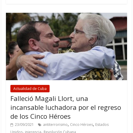
Actualidad de Cuba
Falleció Magali Llort, una
incansable luchadora por el regreso
de los Cinco Héroes
,
,
23/09/2021
antiterrorismo
Cinco Héroes
Estados
,
,
Unidos
injerencia
Revolución Cubana