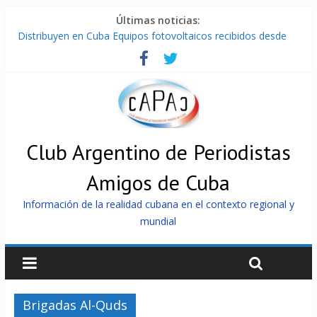
Últimas noticias:
Distribuyen en Cuba Equipos fotovoltaicos recibidos desde
Argentina
La ONU condena medidas de EE.UU contra Cuba
Cuba alerta sobre doctrina militar de dominación de EEUU
Nuevas sanciones de EEUU contra Cuba apuntan a la
cooperación militar con Rusia y China
Brutal represión contra los que marchan para que no se
venda la patria
Club Argentino de Periodistas
Amigos de Cuba
Información de la realidad cubana en el contexto regional y
mundial
Brigadas Al-Quds