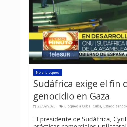
No al bloqueo
Sudáfrica exige el fin
genocidio en Gaza
,
,
23/09/2025
Bloqueo a Cuba
Cuba
Estado genocid
El presidente de Sudáfrica, Cyr
prácticas comerciales unilatera