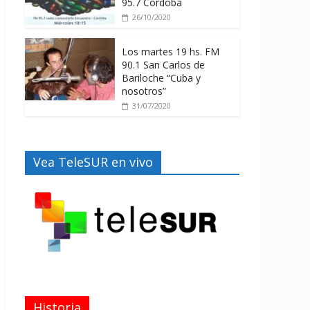
95.7 Córdoba
26/10/2020
Los martes 19 hs. FM
90.1 San Carlos de
Bariloche “Cuba y
nosotros”
31/07/2020
Vea TeleSUR en vivo
Historia