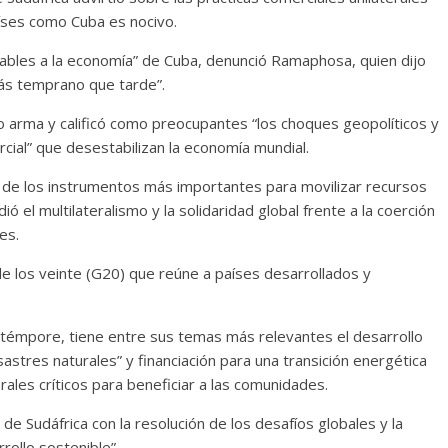
aíses como Cuba es nocivo.
ulables a la economía” de Cuba, denunció Ramaphosa, quien dijo
ás temprano que tarde”.
 arma y calificó como preocupantes “los choques geopolíticos y
ercial” que desestabilizan la economía mundial.
 de los instrumentos más importantes para movilizar recursos
ó el multilateralismo y la solidaridad global frente a la coerción
es.
de los veinte (G20) que reúne a países desarrollados y
o témpore, tiene entre sus temas más relevantes el desarrollo
esastres naturales” y financiación para una transición energética
ales críticos para beneficiar a las comunidades.
de Sudáfrica con la resolución de los desafíos globales y la
rollo sostenible”.