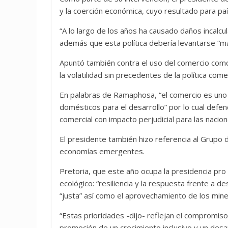
y la coerción económica, cuyo resultado para p
“A lo largo de los años ha causado daños incalc
además que esta política debería levantarse “m
Apuntó también contra el uso del comercio como
la volatilidad sin precedentes de la política com
En palabras de Ramaphosa, “el comercio es uno
domésticos para el desarrollo” por lo cual defendi
comercial con impacto perjudicial para las nacion
El presidente también hizo referencia al Grupo 
economías emergentes.
Pretoria, que este año ocupa la presidencia pr
ecológico: “resiliencia y la respuesta frente a d
“justa” así como el aprovechamiento de los miner
“Estas prioridades -dijo- reflejan el compromiso 
promoción de un crecimiento inclusivo y un desar