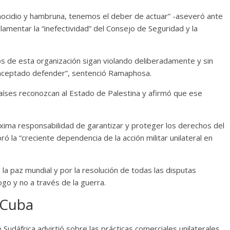
nocidio y hambruna, tenemos el deber de actuar” -aseveró ante
amentar la “inefectividad” del Consejo de Seguridad y la
de esta organización sigan violando deliberadamente y sin
 aceptado defender”, sentenció Ramaphosa.
aíses reconozcan al Estado de Palestina y afirmó que ese
xima responsabilidad de garantizar y proteger los derechos del
ó la “creciente dependencia de la acción militar unilateral en
 la paz mundial y por la resolución de todas las disputas
ogo y no a través de la guerra.
 Cuba
Sudáfrica advirtió sobre las prácticas comerciales unilaterales