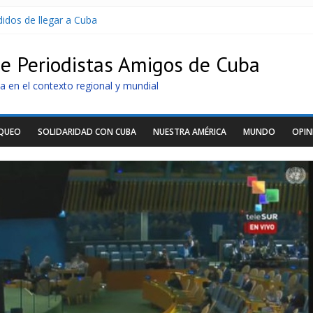
idos de llegar a Cuba
oltaicos recibidos desde Argentina
U sin informarlo
de Periodistas Amigos de Cuba
 razonar, moverse y asistir a personas
tras nuevo apagón
a en el contexto regional y mundial
OQUEO
SOLIDARIDAD CON CUBA
NUESTRA AMÉRICA
MUNDO
OPIN