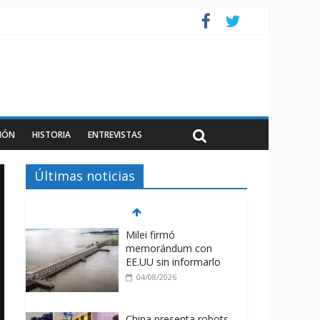
IÓN
HISTORIA
ENTREVISTAS
Últimas noticias
Milei firmó
memorándum con
EE.UU sin informarlo
04/08/2026
China presenta robots