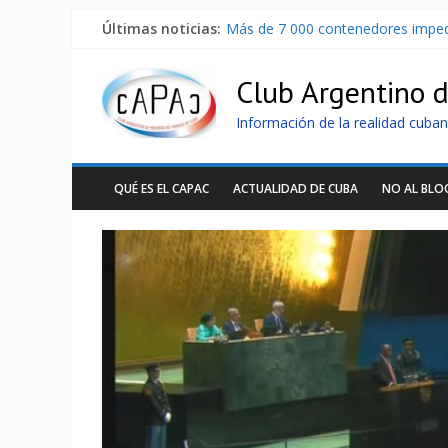
Últimas noticias:
Más de 7 000 contenedores imped
Distribuyen en Cuba Equipos fotov
Milei firmó memorándum con EE.U
Club Argentino 
China presenta robots que pueden
La Habana avanza en reconexión 
Información de la realidad cuban
QUÉ ES EL CAPAC
ACTUALIDAD DE CUBA
NO AL BL