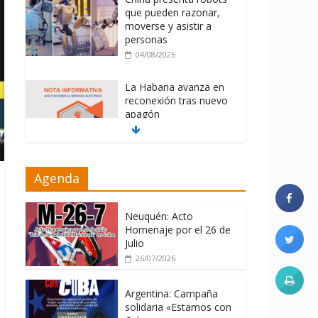
que pueden razonar,
moverse y asistir a
personas
04/08/2026
La Habana avanza en
reconexión tras nuevo
apagón
03/08/2026
Distribuyen en Cuba
Agenda
Equipos fotovoltaicos
recibidos desde
Argentina
Neuquén: Acto
06/08/2026
Homenaje por el 26 de
Julio
26/07/2026
Argentina: Campaña
solidaria «Estamos con