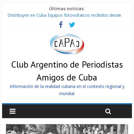
Últimas noticias:
Distribuyen en Cuba Equipos fotovoltaicos recibidos desde
Argentina
La ONU condena medidas de EE.UU contra Cuba
Cuba alerta sobre doctrina militar de dominación de EEUU
Nuevas sanciones de EEUU contra Cuba apuntan a la
cooperación militar con Rusia y China
Brutal represión contra los que marchan para que no se
venda la patria
Club Argentino de Periodistas
Amigos de Cuba
Información de la realidad cubana en el contexto regional y
mundial