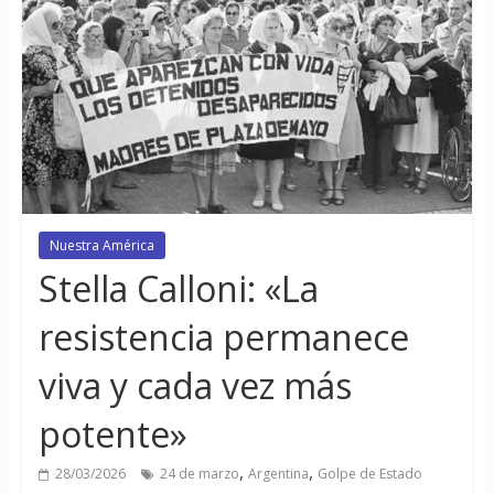
Nuestra América
Stella Calloni: «La
resistencia permanece
viva y cada vez más
potente»
,
,
28/03/2026
24 de marzo
Argentina
Golpe de Estado