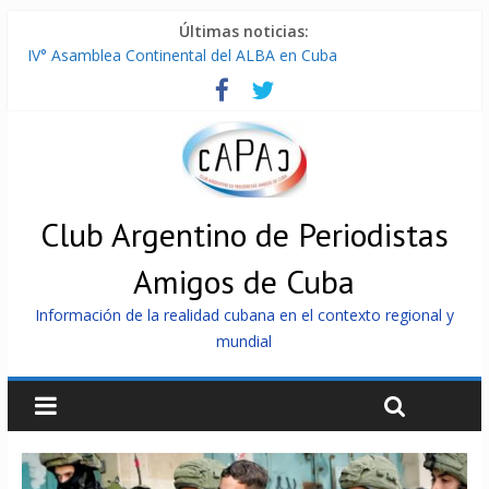
Últimas noticias:
IV° Asamblea Continental del ALBA en Cuba
ONU gestiona con “varios países interesados” envío de
combustible a Cuba
Cuba, la «Gaza silenciosa»
Encuentro de Partidos Comunistas y Obreros en Cuba
China envía a Cuba sistemas 5.000 fotovoltaicos
Club Argentino de Periodistas
Amigos de Cuba
Información de la realidad cubana en el contexto regional y
mundial