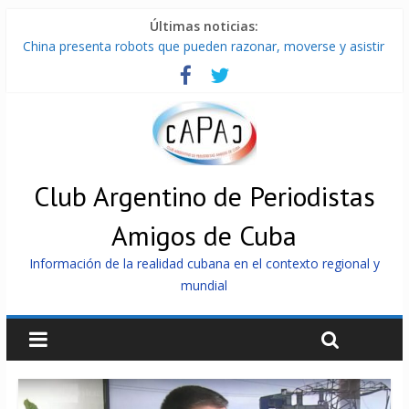
Últimas noticias:
China presenta robots que pueden razonar, moverse y asistir
a personas
Nuevas sanciones de EEUU contra Cuba apuntan a la
cooperación militar con Rusia y China
Brutal represión contra los que marchan para que no se
venda la patria
Distribuyen en Cuba Equipos fotovoltaicos recibidos desde
Argentina
Club Argentino de Periodistas
Milei firmó memorándum con EE.UU sin informarlo
Amigos de Cuba
Información de la realidad cubana en el contexto regional y
mundial