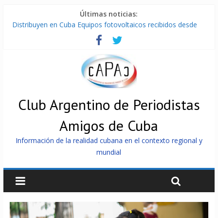
Últimas noticias:
Distribuyen en Cuba Equipos fotovoltaicos recibidos desde
Argentina
La ONU condena medidas de EE.UU contra Cuba
Cuba alerta sobre doctrina militar de dominación de EEUU
Nuevas sanciones de EEUU contra Cuba apuntan a la
cooperación militar con Rusia y China
Brutal represión contra los que marchan para que no se
venda la patria
Club Argentino de Periodistas
Amigos de Cuba
Información de la realidad cubana en el contexto regional y
mundial