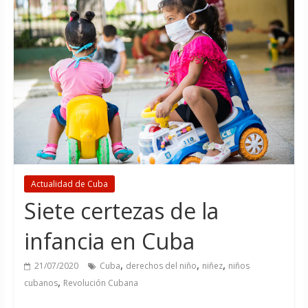
Actualidad de Cuba
Siete certezas de la
infancia en Cuba
,
,
,
21/07/2020
Cuba
derechos del niño
niñez
niños
,
cubanos
Revolución Cubana