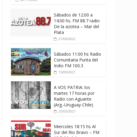
Sábados de 12:00 a
14;00 hs. FM 88.7 radio
De la azotea – Mar del
Plata
21/06/2022
Sábados 11:00 hs Radio
Comunitaria Punta del
Indio FM 100.3
15/09/2021
A VOS PATRIA: los
martes 17 horas por
Radio con Aguante
(Arg.-Uruguay-Chile)
25/03/2021
Miercoles 18:15 hs Al
Sur del Rio Bravo – FM