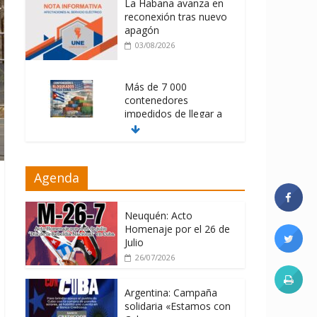
La Habana avanza en
reconexión tras nuevo
apagón
03/08/2026
Más de 7 000
contenedores
impedidos de llegar a
Cuba
03/08/2026
Milei firmó
Agenda
memorándum con
EE.UU sin informarlo
Neuquén: Acto
04/08/2026
Homenaje por el 26 de
Julio
26/07/2026
Argentina: Campaña
solidaria «Estamos con