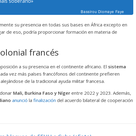
 país soberano»
Bassirou Diomaye Faye
camente su presencia en todas sus bases en África excepto en
lugar de eso, podría proporcionar formación en materia de
olonial francés
osición a su presencia en el continente africano. El
sistema
cada vez más países francófonos del continente prefieren
alejándose de la tradicional ayuda militar francesa.
andonar
Mali, Burkina Faso y Níger
entre 2022 y 2023. Además,
diano
anunció
la
finalización
del acuerdo bilateral de cooperación