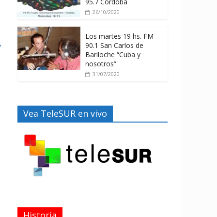
95.7 Córdoba
26/10/2020
Los martes 19 hs. FM
→
90.1 San Carlos de
Bariloche “Cuba y
nosotros”
31/07/2020
Vea TeleSUR en vivo
Historia