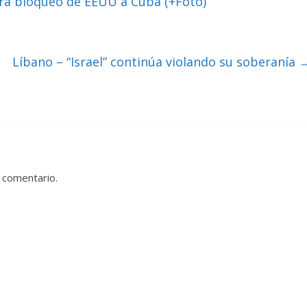
ra bloqueo de EEUU a Cuba (+Foto)
Líbano – “Israel” continúa violando su soberanía
 comentario.