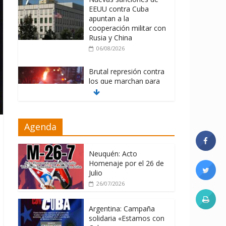
EEUU contra Cuba
apuntan a la
cooperación militar con
Rusia y China
06/08/2026
Brutal represión contra
los que marchan para
que no se venda la
patria
06/08/2026
Agenda
La ONU condena
medidas de EE.UU
contra Cuba
Neuquén: Acto
Homenaje por el 26 de
06/08/2026
Julio
26/07/2026
Argentina: Campaña
solidaria «Estamos con