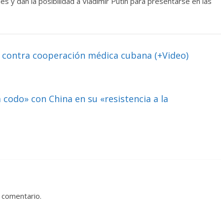
s y dan la posibilidad a Vladimir Putin para presentarse en las
contra cooperación médica cubana (+Video)
codo» con China en su «resistencia a la
 comentario.