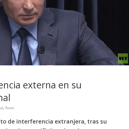
encia externa en su
nal
,
al
Rusia
to de interferencia extranjera, tras su