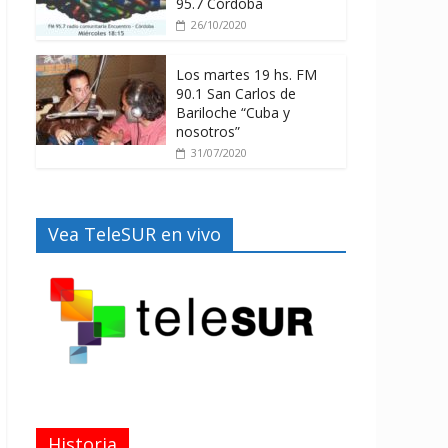
95.7 Córdoba
26/10/2020
Los martes 19 hs. FM
90.1 San Carlos de
Bariloche “Cuba y
nosotros”
31/07/2020
Vea TeleSUR en vivo
Historia