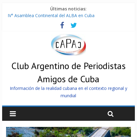
Últimas noticias:
IV° Asamblea Continental del ALBA en Cuba
ONU gestiona con “varios países interesados” envío de
combustible a Cuba
Cuba, la «Gaza silenciosa»
Encuentro de Partidos Comunistas y Obreros en Cuba
China envía a Cuba sistemas 5.000 fotovoltaicos
Club Argentino de Periodistas
Amigos de Cuba
Información de la realidad cubana en el contexto regional y
mundial