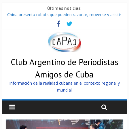
Últimas noticias:
China presenta robots que pueden razonar, moverse y asistir
a personas
La Habana avanza en reconexión tras nuevo apagón
Brutal represión contra los que marchan para que no se
venda la patria
Distribuyen en Cuba Equipos fotovoltaicos recibidos desde
Argentina
Milei firmó memorándum con EE.UU sin informarlo
Club Argentino de Periodistas
Amigos de Cuba
Información de la realidad cubana en el contexto regional y
mundial