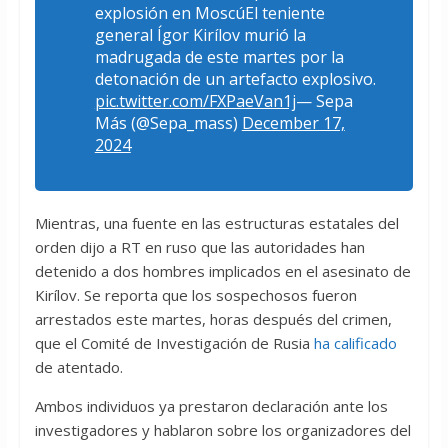
explosión en MoscúEl teniente
general Ígor Kirílov murió la
madrugada de este martes por la
detonación de un artefacto explosivo.
pic.twitter.com/FXPaeVan1j
— Sepa
Más (@Sepa_mass)
December 17,
2024
Mientras, una fuente en las estructuras estatales del
orden dijo a RT en ruso que las autoridades han
detenido a dos hombres implicados en el asesinato de
Kirílov. Se reporta que los sospechosos fueron
arrestados este martes, horas después del crimen,
que el Comité de Investigación de Rusia
ha calificado
de atentado.
Ambos individuos ya prestaron declaración ante los
investigadores y hablaron sobre los organizadores del