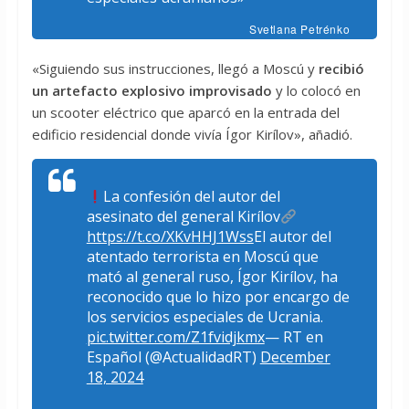
Svetlana Petrénko
«Siguiendo sus instrucciones, llegó a Moscú y
recibió
un artefacto explosivo improvisado
y lo colocó en
un scooter eléctrico que aparcó en la entrada del
edificio residencial donde vivía Ígor Kirílov», añadió.
La confesión del autor del
asesinato del general Kirílov
https://t.co/XKvHHJ1Wss
El autor del
atentado terrorista en Moscú que
mató al general ruso, Ígor Kirílov, ha
reconocido que lo hizo por encargo de
los servicios especiales de Ucrania.
pic.twitter.com/Z1fvidjkmx
— RT en
Español (@ActualidadRT)
December
18, 2024