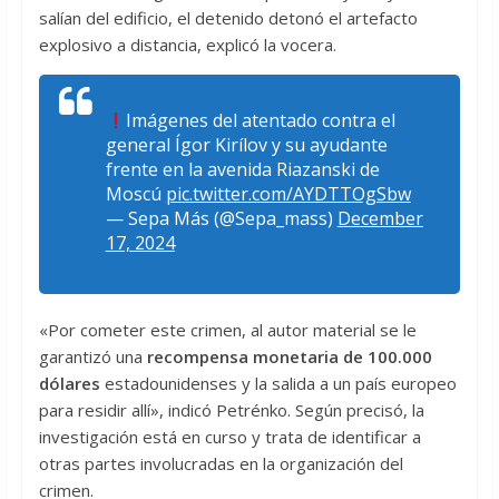
salían del edificio, el detenido detonó el artefacto
explosivo a distancia, explicó la vocera.
Imágenes del atentado contra el
general Ígor Kirílov y su ayudante
frente en la avenida Riazanski de
Moscú
pic.twitter.com/AYDTTOgSbw
— Sepa Más (@Sepa_mass)
December
17, 2024
«Por cometer este crimen, al autor material se le
garantizó una
recompensa monetaria de 100.000
dólares
estadounidenses y la salida a un país europeo
para residir allí», indicó Petrénko. Según precisó, la
investigación está en curso y trata de identificar a
otras partes involucradas en la organización del
crimen.