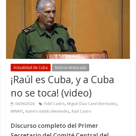
Actualidad de Cuba
Noticia destacada
¡Raúl es Cuba, y a Cuba
no se toca! (video)
,
,
06/06/2026
Fidel Castro
Miguel Díaz-Canel Bermúdez
,
,
MININT
Ramiro Valdés Menéndez
Raúl Castro
Discurso completo del Primer
Secretario del Comité Central del