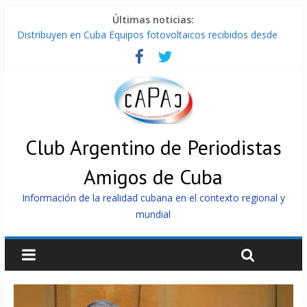
Últimas noticias:
Distribuyen en Cuba Equipos fotovoltaicos recibidos desde
Argentina
La ONU condena medidas de EE.UU contra Cuba
Cuba alerta sobre doctrina militar de dominación de EEUU
Nuevas sanciones de EEUU contra Cuba apuntan a la
cooperación militar con Rusia y China
Brutal represión contra los que marchan para que no se
venda la patria
Club Argentino de Periodistas
Amigos de Cuba
Información de la realidad cubana en el contexto regional y
mundial