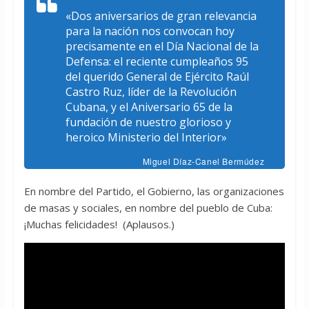
«Dos aniversarios de gran relevancia
para la nación nos convocan hoy
precisamente en el Día Nacional de la
Defensa: el reciente cumpleaños 95
del querido General de Ejército Raúl
Castro Ruz, líder de la Revolución
Cubana, y el Aniversario 65 de la
fundación de nuestro glorioso y
heroico Ministerio del Interior»
Miguel Díaz-Canel Bermúdez
En nombre del Partido, el Gobierno, las organizaciones
de masas y sociales, en nombre del pueblo de Cuba:
¡Muchas felicidades! (Aplausos.)