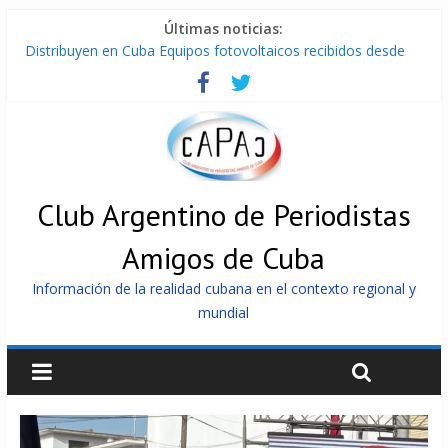
Últimas noticias:
Distribuyen en Cuba Equipos fotovoltaicos recibidos desde
Argentina
La ONU condena medidas de EE.UU contra Cuba
Cuba alerta sobre doctrina militar de dominación de EEUU
Nuevas sanciones de EEUU contra Cuba apuntan a la
cooperación militar con Rusia y China
Brutal represión contra los que marchan para que no se
venda la patria
Club Argentino de Periodistas
Amigos de Cuba
Información de la realidad cubana en el contexto regional y
mundial