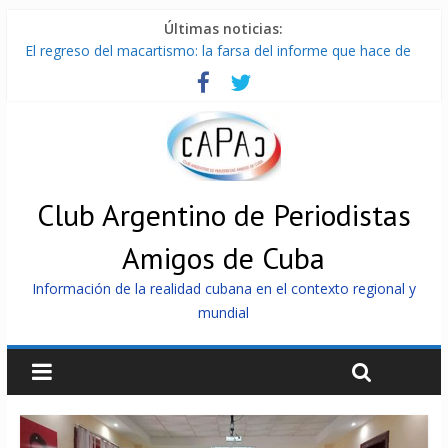
Últimas noticias:
El regreso del macartismo: la farsa del informe que hace de
Cuba el enemigo perfecto
Milei firmó memorándum con EE.UU sin informarlo
China presenta robots que pueden razonar, moverse y asistir
a personas
La Habana avanza en reconexión tras nuevo apagón
Más de 7 000 contenedores impedidos de llegar a Cuba
Club Argentino de Periodistas
Amigos de Cuba
Información de la realidad cubana en el contexto regional y
mundial