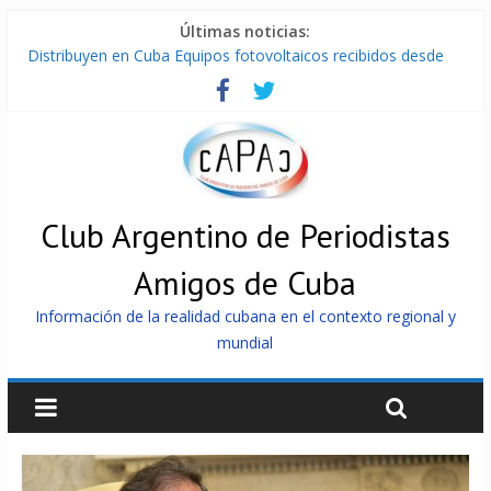
Últimas noticias:
Distribuyen en Cuba Equipos fotovoltaicos recibidos desde
Argentina
La ONU condena medidas de EE.UU contra Cuba
Cuba alerta sobre doctrina militar de dominación de EEUU
Nuevas sanciones de EEUU contra Cuba apuntan a la
cooperación militar con Rusia y China
Brutal represión contra los que marchan para que no se
venda la patria
Club Argentino de Periodistas
Amigos de Cuba
Información de la realidad cubana en el contexto regional y
mundial