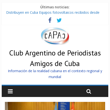
Últimas noticias:
Distribuyen en Cuba Equipos fotovoltaicos recibidos desde
Argentina
La ONU condena medidas de EE.UU contra Cuba
Cuba alerta sobre doctrina militar de dominación de EEUU
Nuevas sanciones de EEUU contra Cuba apuntan a la
cooperación militar con Rusia y China
Brutal represión contra los que marchan para que no se
venda la patria
Club Argentino de Periodistas
Amigos de Cuba
Información de la realidad cubana en el contexto regional y
mundial