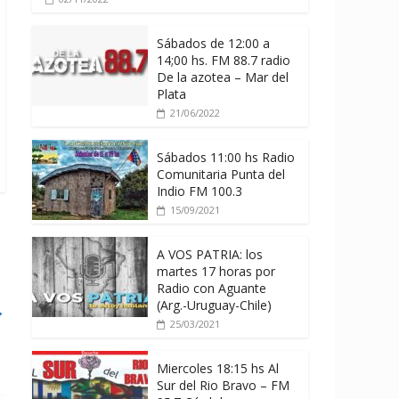
Sábados de 12:00 a
14;00 hs. FM 88.7 radio
De la azotea – Mar del
Plata
21/06/2022
Sábados 11:00 hs Radio
Comunitaria Punta del
Indio FM 100.3
15/09/2021
A VOS PATRIA: los
martes 17 horas por
Radio con Aguante
(Arg.-Uruguay-Chile)
→
25/03/2021
Miercoles 18:15 hs Al
Sur del Rio Bravo – FM