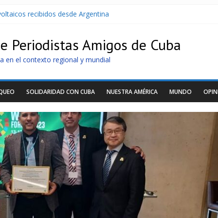
oltaicos recibidos desde Argentina
U contra Cuba
r de dominación de EEUU
de Periodistas Amigos de Cuba
Cuba apuntan a la cooperación militar con Rusia y China
archan para que no se venda la patria
a en el contexto regional y mundial
OQUEO
SOLIDARIDAD CON CUBA
NUESTRA AMÉRICA
MUNDO
OPIN