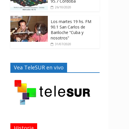
95.7 Córdoba
26/10/2020
Los martes 19 hs. FM
90.1 San Carlos de
Bariloche “Cuba y
nosotros”
31/07/2020
Vea TeleSUR en vivo
Historia