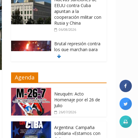
EEUU contra Cuba
apuntan a la
cooperación militar con
Rusia y China
06/08/2026
Brutal represión contra
los que marchan para
que no se venda la
patria
06/08/2026
Agenda
La ONU condena
medidas de EE.UU
contra Cuba
Neuquén: Acto
Homenaje por el 26 de
06/08/2026
Julio
26/07/2026
Argentina: Campaña
solidaria «Estamos con